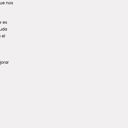
que nos
e es
duda
 el
jorar