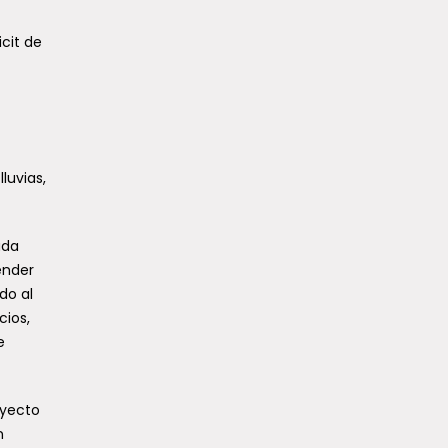
cit de
luvias,
uda
ender
do al
cios,
e
oyecto
n