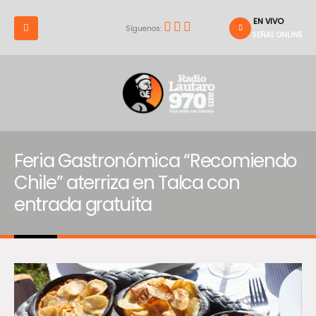
EN VIVO
Síguenos:
SEÑAL ONLINE
Feria Gastronómica “Recomiendo
Chile” aterriza en Talca con
entrada gratuita