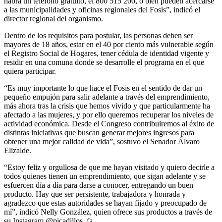
habrá un teléfono gratuito, el 800 515 200, o bien pueden acercarse
a las municipalidades y oficinas regionales del Fosis”, indicó el
director regional del organismo.
Dentro de los requisitos para postular, las personas deben ser
mayores de 18 años, estar en el 40 por ciento más vulnerable según
el Registro Social de Hogares, tener cédula de identidad vigente y
residir en una comuna donde se desarrolle el programa en el que
quiera participar.
“Es muy importante lo que hace el Fosis en el sentido de dar un
pequeño empujón para salir adelante a través del emprendimiento,
más ahora tras la crisis que hemos vivido y que particularmente ha
afectado a las mujeres, y por ello queremos recuperar los niveles de
actividad económica. Desde el Congreso contribuiremos al éxito de
distintas iniciativas que buscan generar mejores ingresos para
obtener una mejor calidad de vida”, sostuvo el Senador Álvaro
Elizalde.
“Estoy feliz y orgullosa de que me hayan visitado y quiero decirle a
todos quienes tienen un emprendimiento, que sigan adelante y se
esfuercen día a día para darse a conocer, entregando un buen
producto. Hay que ser persistente, trabajadora y honrada y
agradezco que estas autoridades se hayan fijado y preocupado de
mí”, indicó Nelly González, quien ofrece sus productos a través de
su Instagram @picadillos_fa.