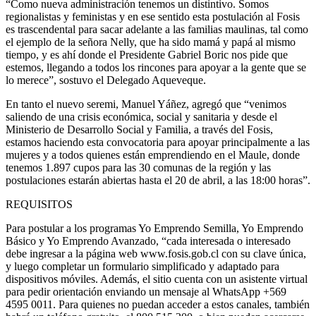
“Como nueva administración tenemos un distintivo. Somos
regionalistas y feministas y en ese sentido esta postulación al Fosis
es trascendental para sacar adelante a las familias maulinas, tal como
el ejemplo de la señora Nelly, que ha sido mamá y papá al mismo
tiempo, y es ahí donde el Presidente Gabriel Boric nos pide que
estemos, llegando a todos los rincones para apoyar a la gente que se
lo merece”, sostuvo el Delegado Aqueveque.
En tanto el nuevo seremi, Manuel Yáñez, agregó que “venimos
saliendo de una crisis económica, social y sanitaria y desde el
Ministerio de Desarrollo Social y Familia, a través del Fosis,
estamos haciendo esta convocatoria para apoyar principalmente a las
mujeres y a todos quienes están emprendiendo en el Maule, donde
tenemos 1.897 cupos para las 30 comunas de la región y las
postulaciones estarán abiertas hasta el 20 de abril, a las 18:00 horas”.
REQUISITOS
Para postular a los programas Yo Emprendo Semilla, Yo Emprendo
Básico y Yo Emprendo Avanzado, “cada interesada o interesado
debe ingresar a la página web www.fosis.gob.cl con su clave única,
y luego completar un formulario simplificado y adaptado para
dispositivos móviles. Además, el sitio cuenta con un asistente virtual
para pedir orientación enviando un mensaje al WhatsApp +569
4595 0011. Para quienes no puedan acceder a estos canales, también