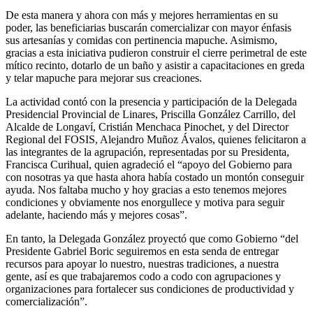
De esta manera y ahora con más y mejores herramientas en su
poder, las beneficiarias buscarán comercializar con mayor énfasis
sus artesanías y comidas con pertinencia mapuche. Asimismo,
gracias a esta iniciativa pudieron construir el cierre perimetral de este
mítico recinto, dotarlo de un baño y asistir a capacitaciones en greda
y telar mapuche para mejorar sus creaciones.
La actividad contó con la presencia y participación de la Delegada
Presidencial Provincial de Linares, Priscilla González Carrillo, del
Alcalde de Longaví, Cristián Menchaca Pinochet, y del Director
Regional del FOSIS, Alejandro Muñoz Ávalos, quienes felicitaron a
las integrantes de la agrupación, representadas por su Presidenta,
Francisca Curihual, quien agradeció el “apoyo del Gobierno para
con nosotras ya que hasta ahora había costado un montón conseguir
ayuda. Nos faltaba mucho y hoy gracias a esto tenemos mejores
condiciones y obviamente nos enorgullece y motiva para seguir
adelante, haciendo más y mejores cosas”.
En tanto, la Delegada González proyectó que como Gobierno “del
Presidente Gabriel Boric seguiremos en esta senda de entregar
recursos para apoyar lo nuestro, nuestras tradiciones, a nuestra
gente, así es que trabajaremos codo a codo con agrupaciones y
organizaciones para fortalecer sus condiciones de productividad y
comercialización”.