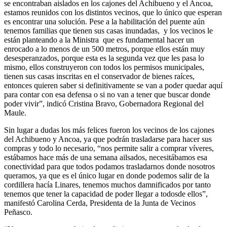
se encontraban aislados en los cajones del Achibueno y el Ancoa,
estamos reunidos con los distintos vecinos, que lo único que esperan
es encontrar una solución. Pese a la habilitación del puente aún
tenemos familias que tienen sus casas inundadas, y los vecinos le
están planteando a la Ministra que es fundamental hacer un
enrocado a lo menos de un 500 metros, porque ellos están muy
desesperanzados, porque esta es la segunda vez que les pasa lo
mismo, ellos construyeron con todos los permisos municipales,
tienen sus casas inscritas en el conservador de bienes raíces,
entonces quieren saber si definitivamente se van a poder quedar aquí
para contar con esa defensa o si no van a tener que buscar donde
poder vivir”, indicó Cristina Bravo, Gobernadora Regional del
Maule.
Sin lugar a dudas los más felices fueron los vecinos de los cajones
del Achibueno y Ancoa, ya que podrán trasladarse para hacer sus
compras y todo lo necesario, “nos permite salir a comprar víveres,
estábamos hace más de una semana ailsados, necesitábamos esa
conectividad para que todos podamos trasladarnos donde nosotros
queramos, ya que es el único lugar en donde podemos salir de la
cordillera hacía Linares, tenemos muchos damnificados por tanto
tenemos que tener la capacidad de poder llegar a todosde ellos”,
manifestó Carolina Cerda, Presidenta de la Junta de Vecinos
Peñasco.