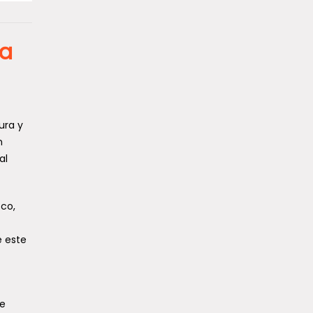
la
ura y
n
al
sco,
e este
de