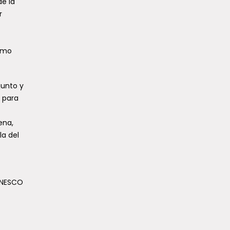
de la
r
como
junto y
 para
ena,
la del
 UNESCO