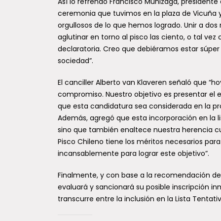
Así lo refrendó Francisco Munizaga, presidente 
ceremonia que tuvimos en la plaza de Vicuña y 
orgullosos de lo que hemos logrado. Unir a dos re
aglutinar en torno al pisco las ciento, o tal v
declaratoria. Creo que debiéramos estar súper
sociedad”.
El canciller Alberto van Klaveren señaló que “
compromiso. Nuestro objetivo es presentar el 
que esta candidatura sea considerada en la pr
Además, agregó que esta incorporación en la lis
sino que también enaltece nuestra herencia cult
Pisco Chileno tiene los méritos necesarios par
incansablemente para lograr este objetivo”.
Finalmente, y con base a la recomendación de
evaluará y sancionará su posible inscripción i
transcurre entre la inclusión en la Lista Tentat