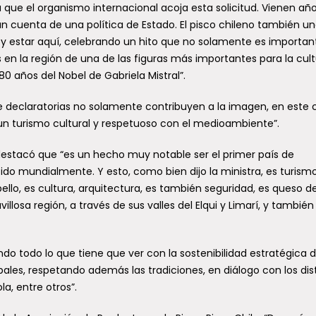
que el organismo internacional acoja esta solicitud. Vienen añ
an cuenta de una política de Estado. El pisco chileno también un
oy estar aquí, celebrando un hito que no solamente es importan
en la región de una de las figuras más importantes para la cul
0 años del Nobel de Gabriela Mistral”.
e declaratorias no solamente contribuyen a la imagen, en este 
un turismo cultural y respetuoso con el medioambiente”.
, destacó que “es un hecho muy notable ser el primer país de
ido mundialmente. Y esto, como bien dijo la ministra, es turism
o bello, es cultura, arquitectura, es también seguridad, es queso d
losa región, a través de sus valles del Elqui y Limarí, y también
ndo todo lo que tiene que ver con la sostenibilidad estratégica 
pales, respetando además las tradiciones, en diálogo con los dis
a, entre otros”.