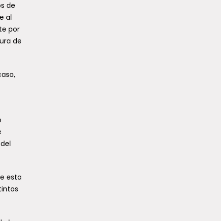
os de
e al
te por
tura de
caso,
o
e
 del
de esta
tintos