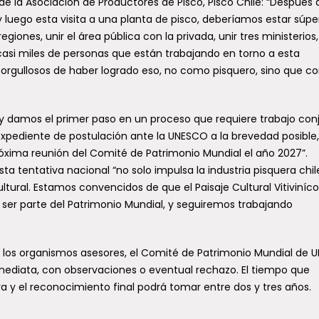
de la Asociación de Productores de Pisco, Pisco Chile: “Después 
luego esta visita a una planta de pisco, deberíamos estar súpe
giones, unir el área pública con la privada, unir tres ministerios,
ez casi miles de personas que están trabajando en torno a esta
 orgullosos de haber logrado eso, no como pisquero, sino que 
hoy damos el primer paso en un proceso que requiere trabajo con
expediente de postulación ante la UNESCO a la brevedad posible,
óxima reunión del Comité de Patrimonio Mundial el año 2027”.
ta tentativa nacional “no solo impulsa la industria pisquera chil
ural. Estamos convencidos de que el Paisaje Cultural Vitiviníco
a ser parte del Patrimonio Mundial, y seguiremos trabajando
 los organismos asesores, el Comité de Patrimonio Mundial de
nmediata, con observaciones o eventual rechazo. El tiempo que
iva y el reconocimiento final podrá tomar entre dos y tres años.