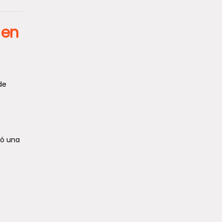
 en
de
ró una