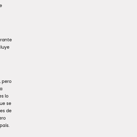
e
urante
cluye
, pero
ta
s lo
que se
nes de
ero
país.