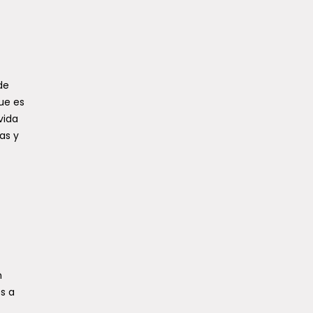
de
ue es
vida
as y
n
s a