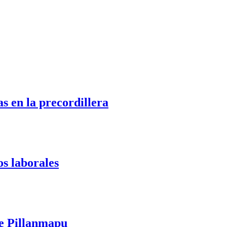
s en la precordillera
os laborales
te Pillanmapu