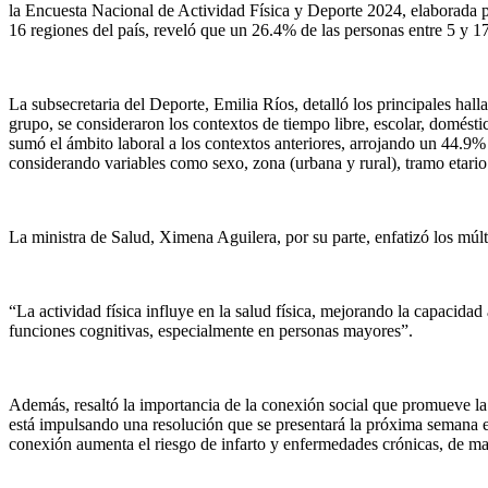
la Encuesta Nacional de Actividad Física y Deporte 2024, elaborada po
16 regiones del país, reveló que un 26.4% de las personas entre 5 y 1
La subsecretaria del Deporte, Emilia Ríos, detalló los principales hal
grupo, se consideraron los contextos de tiempo libre, escolar, domést
sumó el ámbito laboral a los contextos anteriores, arrojando un 44.9% 
considerando variables como sexo, zona (urbana y rural), tramo etari
La ministra de Salud, Ximena Aguilera, por su parte, enfatizó los múlti
“La actividad física influye en la salud física, mejorando la capacida
funciones cognitivas, especialmente en personas mayores”.
Además, resaltó la importancia de la conexión social que promueve la 
está impulsando una resolución que se presentará la próxima semana e
conexión aumenta el riesgo de infarto y enfermedades crónicas, de mane