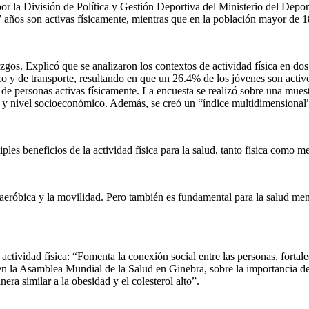
r la División de Política y Gestión Deportiva del Ministerio del Depor
7 años son activas físicamente, mientras que en la población mayor de 18
lazgos. Explicó que se analizaron los contextos de actividad física en d
ico y de transporte, resultando en que un 26.4% de los jóvenes son acti
de personas activas físicamente. La encuesta se realizó sobre una muest
o y nivel socioeconómico. Además, se creó un “índice multidimensional”
ples beneficios de la actividad física para la salud, tanto física como me
d aeróbica y la movilidad. Pero también es fundamental para la salud ment
actividad física: “Fomenta la conexión social entre las personas, forta
n la Asamblea Mundial de la Salud en Ginebra, sobre la importancia de l
ra similar a la obesidad y el colesterol alto”.