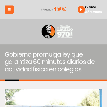
EN VIVO
Síguenos:
SEÑAL ONLINE
Gobierno promulga ley que
garantiza 60 minutos diarios de
actividad física en colegios