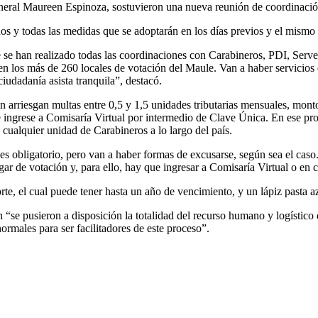
neral Maureen Espinoza, sostuvieron una nueva reunión de coordinación
ados y todas las medidas que se adoptarán en los días previos y el mism
se han realizado todas las coordinaciones con Carabineros, PDI, Servel
en los más de 260 locales de votación del Maule. Van a haber servicios
iudadanía asista tranquila”, destacó.
an arriesgan multas entre 0,5 y 1,5 unidades tributarias mensuales, mon
 ingrese a Comisaría Virtual por intermedio de Clave Única. En ese proce
 cualquier unidad de Carabineros a lo largo del país.
es obligatorio, pero van a haber formas de excusarse, según sea el cas
ugar de votación y, para ello, hay que ingresar a Comisaría Virtual o en
orte, el cual puede tener hasta un año de vencimiento, y un lápiz pasta a
 “se pusieron a disposición la totalidad del recurso humano y logístico
ormales para ser facilitadores de este proceso”.