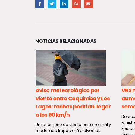
NOTICIAS RELACIONADAS
é Suárez
Aviso meteorológico por
VRS 
 de la
viento entre Coquimbo y Los
aume
Lagos: rachas podrían llegar
sem
a los 90 km/h
lica, José
De acu
mo Secretario
Minist
Un fenómeno de viento entre normal y
vienda de la
Epidem
moderado impactará a diversas
de julio.