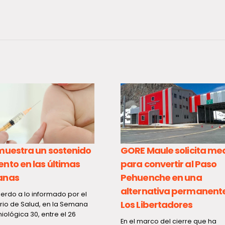
muestra un sostenido
GORE Maule solicita me
nto en las últimas
para convertir al Paso
anas
Pehuenche en una
alternativa permanent
erdo a lo informado por el
Los Libertadores
erio de Salud, en la Semana
iológica 30, entre el 26
En el marco del cierre que ha
..