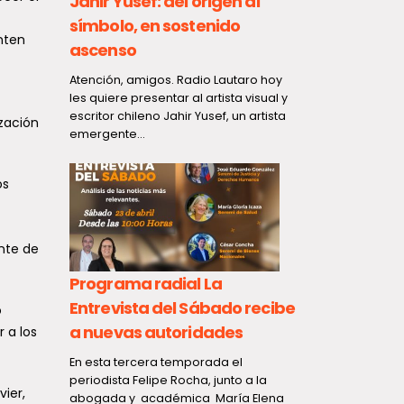
Jahir Yusef: del origen al
símbolo, en sostenido
nten
ascenso
VRS muest
te
Atención, amigos. Radio Lautaro hoy
aumento e
les quiere presentar al artista visual y
escritor chileno Jahir Yusef, un artista
semanas
ización
tivo
emergente...
De acuerdo a
Ministerio d
os
 Fidel
Epidemiológic
 de
de julio...
.
ente de
Programa radial La
Entrevista del Sábado recibe
o
a nuevas autoridades
 a los
GORE Maul
En esta tercera temporada el
para conv
periodista Felipe Rocha, junto a la
ulsa
ier,
abogada y académica María Elena