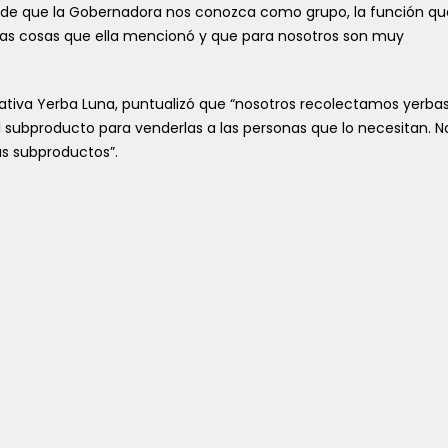
enche en una
millonaria inversión par
a de que la Gobernadora nos conozca como grupo, la función qu
rnativa permanente a
fortalecer la seguridad
tas cosas que ella mencionó y que para nosotros son muy
ibertadores
Cauquenes
marco del cierre que ha
Un importante paso para fortale
erativa Yerba Luna, puntualizó que “nosotros recolectamos yerba
do durante los últimos días al
seguridad en la Provincia de
 subproducto para venderlas a las personas que lo necesitan. N
ternacional Los Libertadores, el
Cauquenes dio el Consejo Regi
ador...
s subproductos”.
del Maule al...