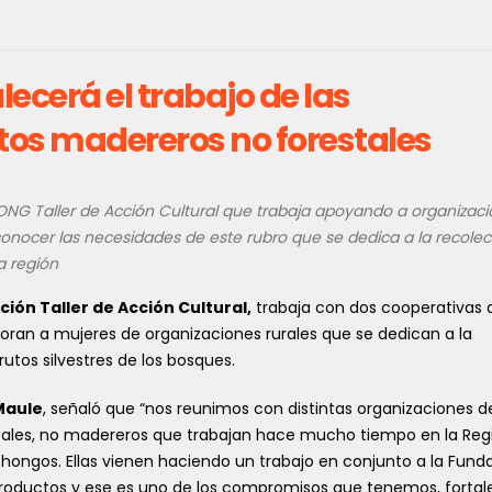
lecerá el trabajo de las
tos madereros no forestales
o meteorológico por
Ministro de Agricultura
ONG Taller de Acción Cultural que trabaja apoyando a organizac
to entre Coquimbo y Los
realiza gira por cinco
nocer las necesidades de este rubro que se dedica a la recolec
a región
: rachas podrían llegar
regiones para monitore
 90 km/h
efectos del sistema fron
ón Taller de Acción Cultural,
trabaja con dos cooperativas 
apoyar al sector agríco
oran a mujeres de organizaciones rurales que se dedican a la
ómeno de viento entre normal y
do impactará a diversas
utos silvestres de los bosques.
En el marco de la emergencia
del país durante el domingo 9
provocada por el sistema front
Maule
, señaló que “nos reunimos con distintas organizaciones 
afectó a varias regiones del país,
tales, no madereros que trabajan hace mucho tiempo en la Reg
y hongos. Ellas vienen haciendo un trabajo en conjunto a la Fund
 productos y ese es uno de los compromisos que tenemos, fortale