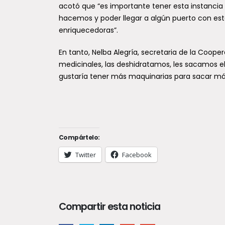
Pehu
acotó que “es importante tener esta instanci
alte
hacemos y poder llegar a algún puerto con es
Los L
enriquecedoras”.
En el 
En tanto, Nelba Alegría, secretaria de la Coop
afecta
medicinales, las deshidratamos, les sacamos el
Paso In
Gobern
gustaría tener más maquinarias para sacar má
Compártelo:
Twitter
Facebook
Compartir esta noticia