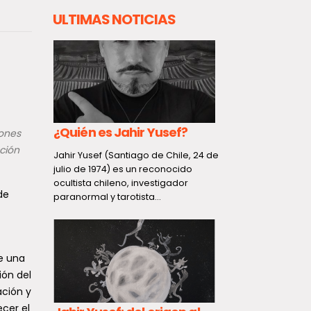
ULTIMAS NOTICIAS
¿Quién es Jahir Yusef?
Aviso met
iones
viento en
ción
Jahir Yusef (Santiago de Chile, 24 de
ar
Lagos: ra
julio de 1974) es un reconocido
ocultista chileno, investigador
tal y
a los 90 
de
paranormal y tarotista...
la
Un fenómeno 
moderado im
zonas del pa
al que
y...
de una
 el...
ión del
ación y
cer el