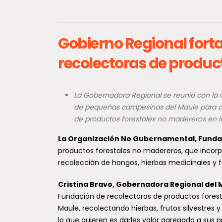
Gobierno Regional forta
recolectoras de produc
Avis
La Gobernadora Regional se reunió con la 
vien
de pequeñas campesinas del Maule para co
de productos forestales no madereros en l
Lagos
a los
La Organización No Gubernamental, Fundaci
productos forestales no madereros, que incorp
Un fen
modera
recolección de hongos, hierbas medicinales y fr
zonas 
y...
Cristina Bravo, Gobernadora Regional del 
Fundación de recolectoras de productos fores
Maule, recolectando hierbas, frutos silvestres 
lo que quieren es darles valor agregado a sus