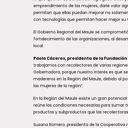
emprendimiento de las mujeres, darle valor ag
permitan que ellas puedan mejorar no solamen
con tecnologías que permitan hacer mejor su t
VRS 
aume
El Gobierno Regional del Maule se comprometió 
sem
fortalecimiento de las organizaciones, al desar
local.
De acu
Minist
Paola Cáceres, presidenta de la Fundación 
Epidem
trabajamos con recolectores de varias regiones
de julio.
Gobernadora, porque nuestro interés es que se 
madereros en la Región del Maule, debido al pot
las mujeres de la región”.
En la Región del Maule existe un gran potencial 
reúne las condiciones necesarias para sumar t
productos y subproductos que las recolectora
GORE
para 
Susana Romero, presidenta de la Cooperativa r