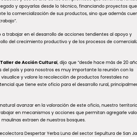
regado y apoyarlas desde lo técnico, financiando proyectos que
te la comercialización de sus productos, sino que además cue
rabajo”.
muestra un sostenido
Fidel Espinoza desmien
nto en las últimas
a trabajar en el desarrollo de acciones tendientes al apoyo y
caso de violencia
anas
rollo del crecimiento productivo y de los procesos de comercial
intrafamiliar tras opera
policial
erdo a lo informado por el
erio de Salud, en la Semana
Taller de Acción Cultura
l, dijo que “desde hace más de 20 añ
El senador del Partido Socialista,
iológica 30, entre el 26
Espinoza, abordó las versiones
 del país y para nosotros es muy importante la reunión con la
..
prensa que lo vinculaban
visualice y valore la recolección de productos forestales no
preliminarmente a un supuesto..
encial que tiene este oficio para el desarrollo rural, principalm
natural avanzar en la valoración de este oficio, nuestro territori
rabajar en mecanismos y acciones que permitan agregarle valor
s maulinas extraen de nuestros bosques.
 Maule solicita medidas
convertir al Paso
Gobierno del Maule imp
ecolectora Despertar Yerba Luna del sector Sepultura de San Jav