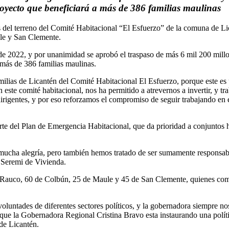
yecto que beneficiará a más de 386 familias maulinas
 del terreno del Comité Habitacional “El Esfuerzo” de la comuna de Lica
le y San Clemente.
e 2022, y por unanimidad se aprobó el traspaso de más 6 mil 200 mill
a más de 386 familias maulinas.
milias de Licantén del Comité Habitacional El Esfuerzo, porque este e
este comité habitacional, nos ha permitido a atrevernos a invertir, y tr
dirigentes, y por eso reforzamos el compromiso de seguir trabajando en e
rte del Plan de Emergencia Habitacional, que da prioridad a conjuntos h
 mucha alegría, pero también hemos tratado de ser sumamente responsab
 Seremi de Vivienda.
 Rauco, 60 de Colbún, 25 de Maule y 45 de San Clemente, quienes comie
luntades de diferentes sectores políticos, y la gobernadora siempre n
orque la Gobernadora Regional Cristina Bravo esta instaurando una polít
de Licantén.