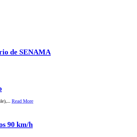
erario de SENAMA
o
le),...
Read More
los 90 km/h