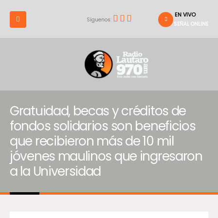
EN VIVO
Síguenos:
SEÑAL ONLINE
Gratuidad, becas y créditos de
fondos solidarios son beneficios
que recibieron más de 10 mil
jóvenes maulinos que ingresaron
a la Universidad