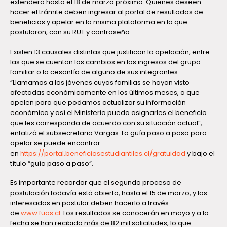
extenderá hasta el 18 de marzo próximo. Quienes deseen
hacer el trámite deben ingresar al portal de resultados de
beneficios y apelar en la misma plataforma en la que
postularon, con su RUT y contraseña.
Existen 13 causales distintas que justifican la apelación, entre
las que se cuentan los cambios en los ingresos del grupo
familiar o la cesantía de alguno de sus integrantes.
“Llamamos a los jóvenes cuyas familias se hayan visto
afectadas económicamente en los últimos meses, a que
apelen para que podamos actualizar su información
económica y así el Ministerio pueda asignarles el beneficio
que les corresponda de acuerdo con su situación actual”,
enfatizó el subsecretario Vargas. La guía paso a paso para
apelar se puede encontrar
en
https://portal.beneficiosestudiantiles.cl/gratuidad
y bajo el
título “guía paso a paso”.
Es importante recordar que el segundo proceso de
postulación todavía está abierto, hasta el 15 de marzo, y los
interesados en postular deben hacerlo a través
de
www.fuas.cl
. Los resultados se conocerán en mayo y a la
fecha se han recibido más de 82 mil solicitudes, lo que