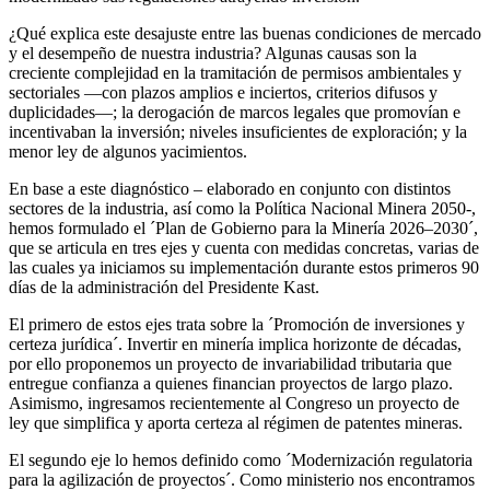
¿Qué explica este desajuste entre las buenas condiciones de mercado
y el desempeño de nuestra industria? Algunas causas son la
creciente complejidad en la tramitación de permisos ambientales y
sectoriales —con plazos amplios e inciertos, criterios difusos y
duplicidades—; la derogación de marcos legales que promovían e
incentivaban la inversión; niveles insuficientes de exploración; y la
menor ley de algunos yacimientos.
En base a este diagnóstico – elaborado en conjunto con distintos
sectores de la industria, así como la Política Nacional Minera 2050-,
hemos formulado el ´Plan de Gobierno para la Minería 2026–2030´,
que se articula en tres ejes y cuenta con medidas concretas, varias de
las cuales ya iniciamos su implementación durante estos primeros 90
días de la administración del Presidente Kast.
El primero de estos ejes trata sobre la ´Promoción de inversiones y
certeza jurídica´. Invertir en minería implica horizonte de décadas,
por ello proponemos un proyecto de invariabilidad tributaria que
entregue confianza a quienes financian proyectos de largo plazo.
Asimismo, ingresamos recientemente al Congreso un proyecto de
ley que simplifica y aporta certeza al régimen de patentes mineras.
El segundo eje lo hemos definido como ´Modernización regulatoria
para la agilización de proyectos´. Como ministerio nos encontramos