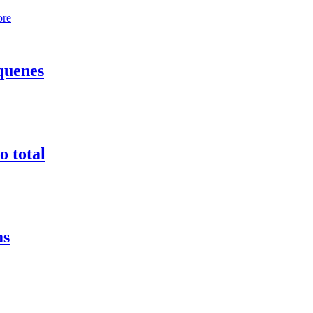
ore
quenes
o total
as