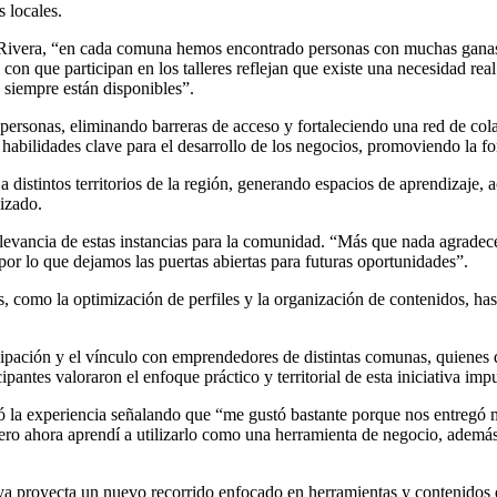
 locales.
 Rivera, “en cada comuna hemos encontrado personas con muchas ganas 
 con que participan en los talleres reflejan que existe una necesidad r
o siempre están disponibles”.
as personas, eliminando barreras de acceso y fortaleciendo una red de co
 habilidades clave para el desarrollo de los negocios, promoviendo la fo
 a distintos territorios de la región, generando espacios de aprendiza
izado.
elevancia de estas instancias para la comunidad. “Más que nada agradecer
por lo que dejamos las puertas abiertas para futuras oportunidades”.
s, como la optimización de perfiles y la organización de contenidos, has
icipación y el vínculo con emprendedores de distintas comunas, quienes d
pantes valoraron el enfoque práctico y territorial de esta iniciativa im
 la experiencia señalando que “me gustó bastante porque nos entregó
pero ahora aprendí a utilizarlo como una herramienta de negocio, ademá
 ya proyecta un nuevo recorrido enfocado en herramientas y contenidos