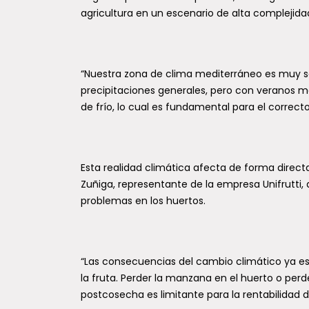
especies de avispas de
agricultura en un escenario de alta complejida
botó
Darwin en Sudamérica, una
La mun
de ellas en la Región del
hasta 
Maule
Sala d
“Nuestra zona de clima mediterráneo es muy s
talquin
Un equipo internacional de
precipitaciones generales, pero con veranos ma
investigadores, con participación del
de frío, lo cual es fundamental para el correcto c
Laboratorio de Entomología General y
Aplicada (LEGA), vinculado al Centro
de...
Esta realidad climática afecta de forma directa
Zuñiga, representante de la empresa Unifrutti,
problemas en los huertos.
“Las consecuencias del cambio climático ya 
la fruta. Perder la manzana en el huerto o perd
postcosecha es limitante para la rentabilidad 