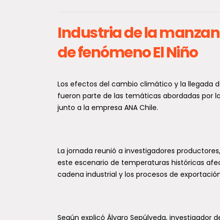
tras
Subpesca activa fondo de
656 
Industria de la manzan
$600 millones para
mil f
de fenómeno El Niño
reconstruir el sector
país
pesquero artesanal tras
El prim
temporales
simult
Los efectos del cambio climático y la llegada 
comuna
Frente a la emergencia provocada
fueron parte de las temáticas abordadas por la
person
por los recientes eventos
junto a la empresa ANA Chile.
meteorológicos, la Subsecretaría de
Pesca y Acuicultura (Subpesca) puso
en...
La jornada reunió a investigadores productore
este escenario de temperaturas históricas afec
cadena industrial y los procesos de exportación
Muni
visit
de T
Descubren cuatro nuevas
Según explicó Álvaro Sepúlveda, investigador 
exper