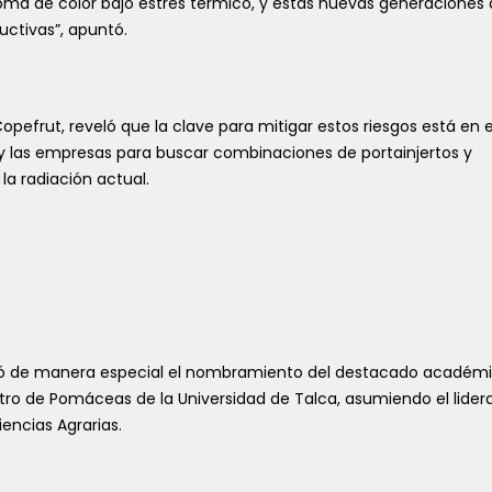
ma de color bajo estrés térmico, y estas nuevas generaciones
uctivas”, apuntó.
opefrut, reveló que la clave para mitigar estos riesgos está en e
 y las empresas para buscar combinaciones de portainjertos y
la radiación actual.
tacó de manera especial el nombramiento del destacado académ
ro de Pomáceas de la Universidad de Talca, asumiendo el lider
encias Agrarias.