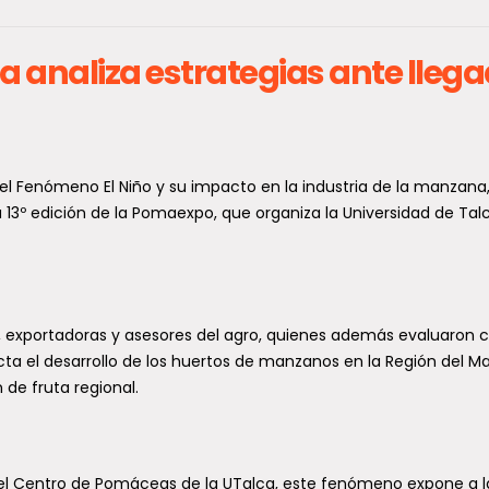
ascenso
 la agenda ACOT deja
detenidos y más de 33
Atención, amigos. Radio Lautar
a analiza estrategias ante lleg
les quiere presentar al artista vi
iscalizaciones en todo el
escritor chileno Jahir Yusef, un a
emergente...
er despliegue policial
áneo realizado en las 346
del Fenómeno El Niño y su impacto en la industria de la manzana
s del país se saldó con 656
 13º edición de la Pomaexpo, que organiza la Universidad de Tal
as arrestadas, 33.887...
Programa radial La
Entrevista del Sábado r
s, exportadoras y asesores del agro, quienes además evaluaron
a nuevas autoridades
ta el desarrollo de los huertos de manzanos en la Región del Mau
 de fruta regional.
cipalidad de Temuco
En esta tercera temporada el
periodista Felipe Rocha, junto a 
ó Seguridad Municipal
abogada y académica María E
alca para conocer
Villagrán, conversarán con...
del Centro de Pomáceas de la UTalca, este fenómeno expone a l
iencias y el éxito del