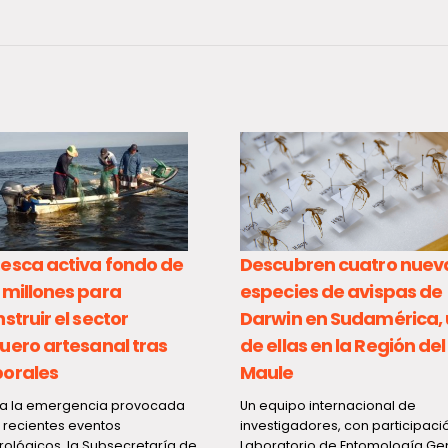
ubren cuatro nuevas
Cada gota cuenta: el tr
cies de avispas de
silencioso del lactario q
in en Sudamérica, una
protege a los recién na
las en la Región del
En la Semana Mundial de la Lac
e
Materna, el Hospital Regional d
(HRT) destaca el trabajo que real
ipo internacional de
igadores, con participación del
torio de Entomología General y