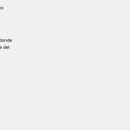
os
 donde
e del