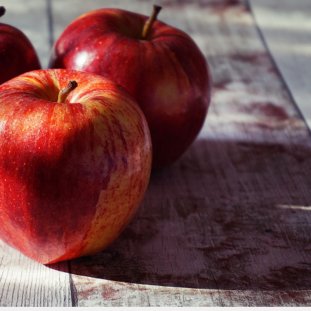
gota cuenta: el trabajo
¿Quién es Jahir Yusef?
cioso del lactario que
Jahir Yusef (Santiago de Chile, 
ge a los recién nacidos
julio de 1974) es un reconocido
ocultista chileno, investigador
Semana Mundial de la Lactancia
paranormal y tarotista...
a, el Hospital Regional de Talca
estaca el trabajo que realiza...
Jahir Yusef: del origen a
símbolo, en sostenido
er operativo masivo