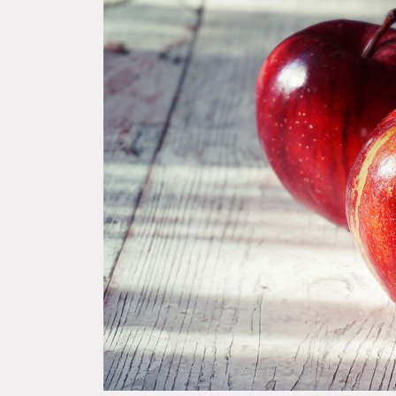
Estudiantes se forman en
Cada 
lactancia materna para
silen
fortalecer redes y derribar
prote
mitos
En la 
Matern
Un total de 227 participantes reunió la
(HRT) d
formación interdisciplinaria en
lactancia materna desarrollada en la
Universidad de Talca. El...
Prim