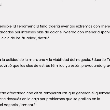
d.
n de pánico
icipalidad de Temuco llegó
Talca, específicamente a la
e Monitereo del municipio
ensible. El Fenómeno El Niño traería eventos extremos con men
o, para conocer el...
rcados por intensas olas de calor e invierno con menor disponi
iclo de los frutales”, detalló.
 la calidad de la manzana y la viabilidad del negocio. Eduardo T
 advirtió que las olas de estrés térmico ya están provocando gra
están afectando con altas temperaturas que generan el quema
erla después en la caja por problemas que se gatillan en la
del negocio”, lamentó.