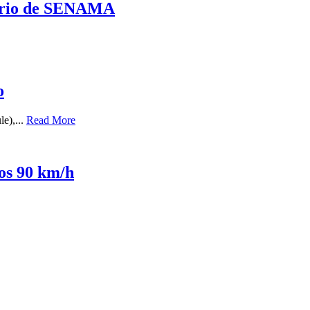
erario de SENAMA
o
le),...
Read More
los 90 km/h