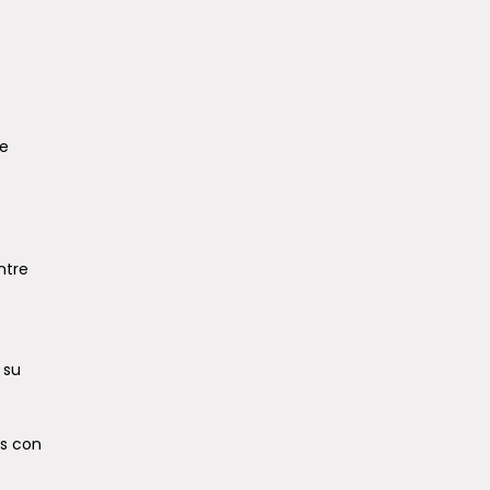
de
ntre
 su
os con