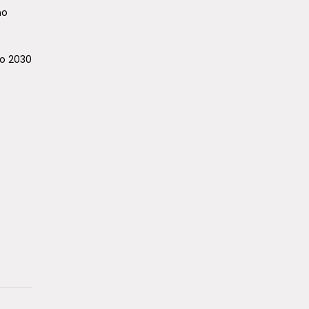
no
ño 2030