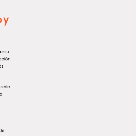
 y
tonio
ación
os
sible
ra
 de