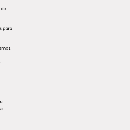
l
 de
s para
remos.
.
la
os