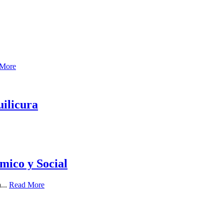
 More
uilicura
mico y Social
...
Read More