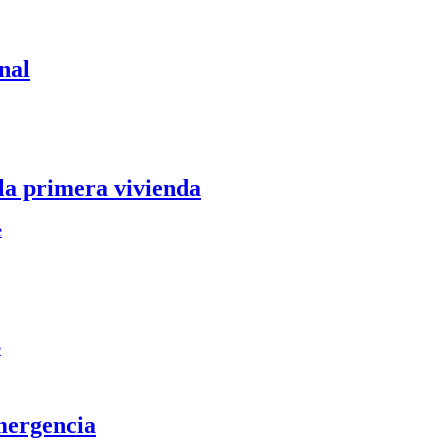
nal
 la primera vivienda
e
e
mergencia