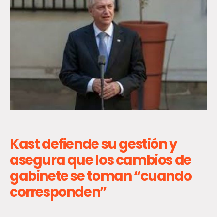
Kast defiende su gestión y
asegura que los cambios de
gabinete se toman “cuando
corresponden”