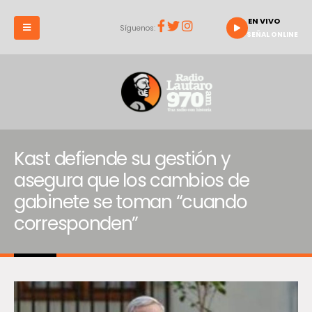
EN VIVO
Síguenos:
SEÑAL ONLINE
Kast defiende su gestión y
asegura que los cambios de
gabinete se toman “cuando
corresponden”