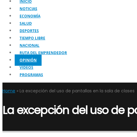
INICIO
NOTICIAS
ECONOMÍA
SALUD
DEPORTES
TIEMPO LIBRE
NACIONAL
RUTA DEL EMPRENDEDOR
OPINIÓN
VIDEOS
PROGRAMAS
Home
»
La excepción del uso de pantallas en la sala de clases
La excepción del uso de pa