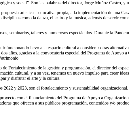
edagógica y social”. Son las palabras del director, Jorge Muñoz Castro, y
propuesta artística – educativa propia, a la implementación de una Casa 
 disciplinas como la danza, el teatro y la música, además de servir como 
ursos, seminarios, talleres y numerosos espectáculos. Durante la Pandemia
r funcionando llevó a la espacio cultural a considerar otras alternativa
e dos años, gracias a la convocatoria especial del Programa de Apoyo
 Patrimonio.
e Fortalecimiento de la gestión y programación, el director del espaci
amación cultural, y a su vez, tenemos un nuevo impulso para crear ideas
r y disfrutar el arte y la cultura.
os 2022 y 2023, son el fortalecimiento y sustentabilidad organizacional.
o proyecto con el financiamiento del Programa de Apoyo a Organizacion
adoras que ofrecen a sus públicos programación, contenidos y/o producto