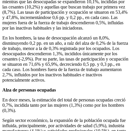
mientras que las desocupadas se expandieron 10,1%, incididas por
las cesantes (10,2%) y aquellas que buscan trabajo por primera vez
(8,7%). Las tasas de participación y ocupación se situaron en 53,4%
y 47,8%, incrementándose 0,6 pp. y 0,2 pp., en cada caso. Las
mujeres fuera de la fuerza de trabajo descendieron 0,5%, influidas
por las inactivas habituales y las iniciadoras.
En los hombres, la tasa de desocupación alcanzó un 8,0%,
disminuyendo 0,2 pp. en un año, a raíz del alza de 0,2% de la fuerza
de trabajo, menor a la de 0,3% registrada por los ocupados. Los
desocupados descendieron 1,3%, incididos únicamente por los
cesantes (-2,9%). Por su parte, las tasas de participación y ocupación
se situaron en 71,6% y 65,9%, decreciendo 0,5 pp. y 0,3 pp., en
cada caso. Los hombres fuera de la fuerza de trabajo aumentaron
2,7%, influidos por los inactivos habituales e inactivos
potencialmente activos.
Alza de personas ocupadas
En doce meses, la estimación del total de personas ocupadas creció
0,7%, incidida tanto por las mujeres (1,3%) como por los hombres
(0,3%).
Según sector económico, la expansión de la población ocupada fue
influida, principalmente, por actividades de salud (5,9%), industria
manufacturera (4,1%) y actividades profesionales (10,5%), en tanto