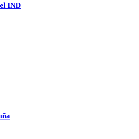
del IND
paña