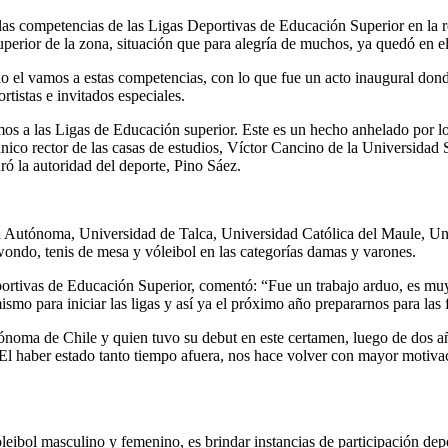
a las competencias de las Ligas Deportivas de Educación Superior en la
superior de la zona, situación que para alegría de muchos, ya quedó en e
 el vamos a estas competencias, con lo que fue un acto inaugural donde 
rtistas e invitados especiales.
a las Ligas de Educación superior. Este es un hecho anhelado por los d
nico rector de las casas de estudios, Víctor Cancino de la Universidad
ró la autoridad del deporte, Pino Sáez.
ad Autónoma, Universidad de Talca, Universidad Católica del Maule, Un
ekwondo, tenis de mesa y vóleibol en las categorías damas y varones.
portivas de Educación Superior, comentó: “Fue un trabajo arduo, es mu
smo para iniciar las ligas y así ya el próximo año prepararnos para las
noma de Chile y quien tuvo su debut en este certamen, luego de dos añ
El haber estado tanto tiempo afuera, nos hace volver con mayor motiva
óleibol masculino y femenino, es brindar instancias de participación dep