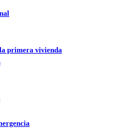
nal
 la primera vivienda
e
e
mergencia