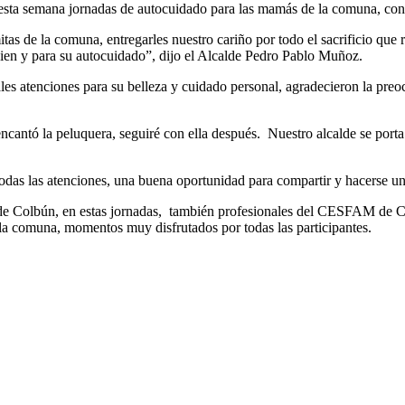
 esta semana jornadas de autocuidado para las mamás de la comuna, con 
tas de la comuna, entregarles nuestro cariño por todo el sacrificio que r
ien y para su autocuidado”, dijo el Alcalde Pedro Pablo Muñoz.
es atenciones para su belleza y cuidado personal, agradecieron la pre
cantó la peluquera, seguiré con ella después. Nuestro alcalde se porta 
todas las atenciones, una buena oportunidad para compartir y hacerse un 
de Colbún, en estas jornadas, también profesionales del CESFAM de Co
la comuna, momentos muy disfrutados por todas las participantes.