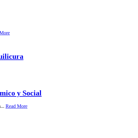
 More
uilicura
mico y Social
...
Read More