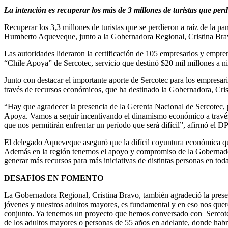
La intención es recuperar los más de 3 millones de turistas que perdi
Recuperar los 3,3 millones de turistas que se perdieron a raíz de la pa
Humberto Aqueveque, junto a la Gobernadora Regional, Cristina Brav
Las autoridades lideraron la certificación de 105 empresarios y empr
“Chile Apoya” de Sercotec, servicio que destinó $20 mil millones a niv
Junto con destacar el importante aporte de Sercotec para los empresari
través de recursos económicos, que ha destinado la Gobernadora, Crist
“Hay que agradecer la presencia de la Gerenta Nacional de Sercotec, p
Apoya. Vamos a seguir incentivando el dinamismo económico a través 
que nos permitirán enfrentar un período que será difícil”, afirmó el D
El delegado Aqueveque aseguró que la difícil coyuntura económica q
Además en la región tenemos el apoyo y compromiso de la Gobernadora 
generar más recursos para más iniciativas de distintas personas en tod
DESAFÍOS EN FOMENTO
La Gobernadora Regional, Cristina Bravo, también agradeció la presen
jóvenes y nuestros adultos mayores, es fundamental y en eso nos quer
conjunto. Ya tenemos un proyecto que hemos conversado con Sercote
de los adultos mayores o personas de 55 años en adelante, donde hab