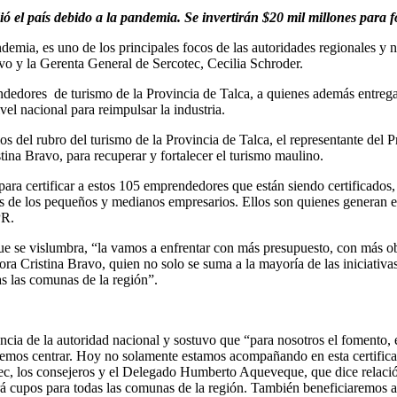
ó el país debido a la pandemia. Se invertirán $20 mil millones para fo
ndemia, es uno de los principales focos de las autoridades regionales y 
o y la Gerenta General de Sercotec, Cecilia Schroder.
endedores de turismo de la Provincia de Talca, a quienes además entreg
el nacional para reimpulsar la industria.
os del rubro del turismo de la Provincia de Talca, el representante del
ina Bravo, para recuperar y fortalecer el turismo maulino.
ara certificar a estos 105 emprendedores que están siendo certificados
de los pequeños y medianos empresarios. Ellos son quienes generan emp
PR.
ue se vislumbra, “la vamos a enfrentar con más presupuesto, con más o
Cristina Bravo, quien no solo se suma a la mayoría de las iniciativas
as las comunas de la región”.
cia de la autoridad nacional y sostuvo que “para nosotros el fomento, 
emos centrar. Hoy no solamente estamos acompañando en esta certificac
c, los consejeros y el Delegado Humberto Aqueveque, que dice relaci
rá cupos para todas las comunas de la región. También beneficiaremos