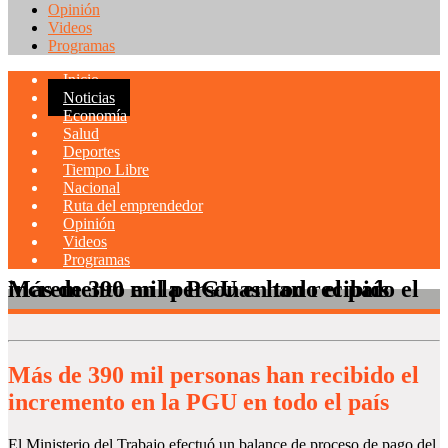
Opinión
Videos
Programas
Inicio
Noticias
Economía
Salud
Deportes
Tiempo Libre
Nacional
Ruta del emprendedor
Opinión
Videos
Programas
Más de 390 mil personas han recibido el incremento en la PGU en todo el país
Más de 390 mil personas han recibido el
incremento en la PGU en todo el país
El Ministerio del Trabajo efectuó un balance de proceso de pago del