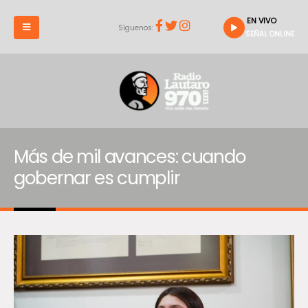
EN VIVO
Síguenos:
SEÑAL ONLINE
Más de mil avances: cuando
gobernar es cumplir