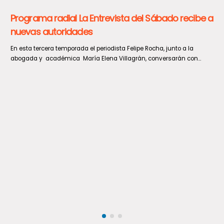
El Seremi del Trabajo y Previsión Social del Maule, Ervin Castillo,
encabezó una fiscalización a un Mall Chino ubicado...
De forma exitosa concluye visita de evaluadoras
de la UNESCO a Geoparque Aspirante Pillanmapu
Con la fe intacta quedó el Gobernador del Maule, Pedro Pablo Álvarez-
Salamanca tras la venida de dos evaluadoras de...