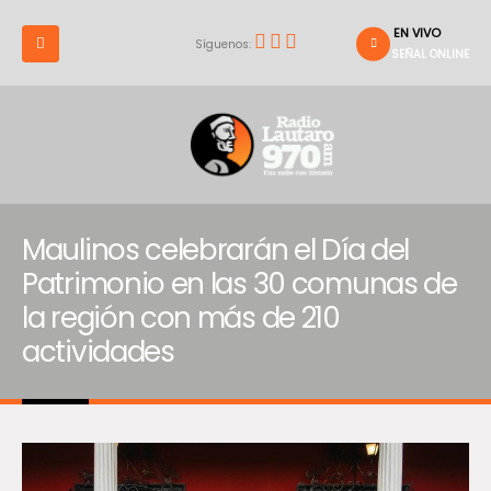
EN VIVO
Síguenos:
SEÑAL ONLINE
Maulinos celebrarán el Día del
Patrimonio en las 30 comunas de
la región con más de 210
actividades