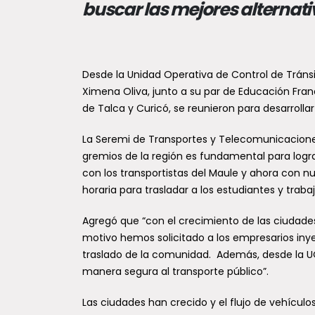
operativo en Putú para
buscar las mejores alternat
resguardar a la comunidad
tras la emergencia
Sist
La Secretaría Regional Ministerial de
Desde la Unidad Operativa de Control de Trán
2.80
Salud del Maule realizó un amplio
Ximena Oliva, junto a su par de Educación Fran
despliegue de acciones en la
Un rec
localidad de Putú,...
de Talca y Curicó, se reunieron para desarrollar
Nacion
ante D
La Seremi de Transportes y Telecomunicacione
impact
gremios de la región es fundamental para logr
con los transportistas del Maule y ahora con 
horaria para trasladar a los estudiantes y traba
Agregó que “con el crecimiento de las ciudade
motivo hemos solicitado a los empresarios iny
traslado de la comunidad. Además, desde la UOC
manera segura al transporte público”.
Las ciudades han crecido y el flujo de vehícul