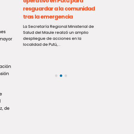
operativo en Putú para
resguardar a la comunidad
tras la emergencia
Sistema f
La Secretaría Regional Ministerial de
nes
2.800 da
Salud del Maule realizó un amplio
 mayor
despliegue de acciones en la
Un reciente i
localidad de Putú,...
Nacional de 
ante Desastr
impacto prov
lación
nsión
e
l
z, de