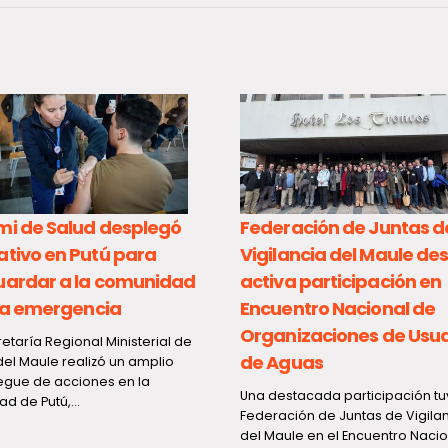
mi de Salud desplegó
Federación de Juntas d
ativo en Putú para
Vigilancia del Maule de
uardar a la comunidad
activa participación en
 la emergencia
Encuentro Nacional de
Organizaciones de Usua
etaría Regional Ministerial de
de Aguas
del Maule realizó un amplio
egue de acciones en la
Una destacada participación tu
ad de Putú,...
Federación de Juntas de Vigila
del Maule en el Encuentro Naci