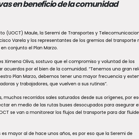
ivas en beneficio de la comunidad
Villagrán, conversarán con...
ema frontal deja más de
sito (UOCT) Maule, la Seremi de Transportes y Telecomunicacio
0 damnificados
cisco Varela y los representantes de los gremios del transporte
iente informe del Servicio
 en conjunto el Plan Marzo.
al de Prevención y Respuesta
esastres (Senapred) detalló el
s Ximena Oliva, sostuvo que el compromiso y voluntad de los
o provocado por el...
ar acuerdos por el bien de la comunidad. “Tenemos una gran re
nuestro Plan Marzo, debemos tener una mayor frecuencia y exte
jadoras y trabajadores, que vuelven a sus rutinas”.
s, muchos recorridos sales saturados desde sus orígenes, por es
ectar en medio de las rutas buses desocupados para asegurar e
T se van a monitorear los flujos del transporte para dar fluide
os es mayor al de hace unos años, es por eso que la Seremi de