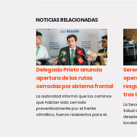
NOTICIAS RELACIONADAS
 proyecto
Delegado Prieto anuncia
Sere
dio
apertura de las rutas
oper
ntía
cerradas por sistema frontal
resg
imera
tras
La autoridad informó que los caminos
que habían sido cerrado
La Secr
preventivamente por el frente
Salud 
nda, Jorge
climático, fueron reabiertos para el...
despli
banismo, Ivan
localid
 el Congreso