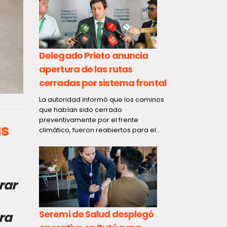
l
o hoy
Delegado Prieto anuncia
sual y
rtista
apertura de las rutas
Gobierno 
cerradas por sistema frontal
Ministerio
coordinan
La autoridad informó que los caminos
apoyar a 
que habían sido cerrado
preventivamente por el frente
afectados
as
climático, fueron reabiertos para el...
frontal en
Con el objeti
del sistema f
ecibe
regional y c
rar
oportuna...
Seremi de Salud desplegó
ra
la
lena