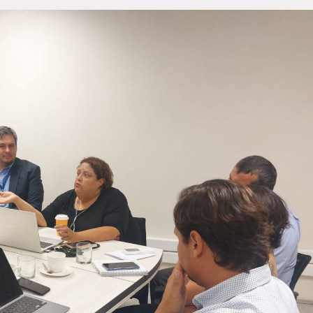
ración de Juntas de
¿Quién es Jahir Yusef?
ancia del Maule destaca
Jahir Yusef (Santiago de Chile, 
a participación en
julio de 1974) es un reconocido
ocultista chileno, investigador
entro Nacional de
paranormal y tarotista...
nizaciones de Usuarios
guas
stacada participación tuvo la
ción de Juntas de Vigilancia
ule en el Encuentro Nacional de
zaciones de...