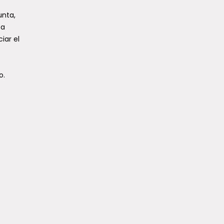
unta,
 a
iar el
o.