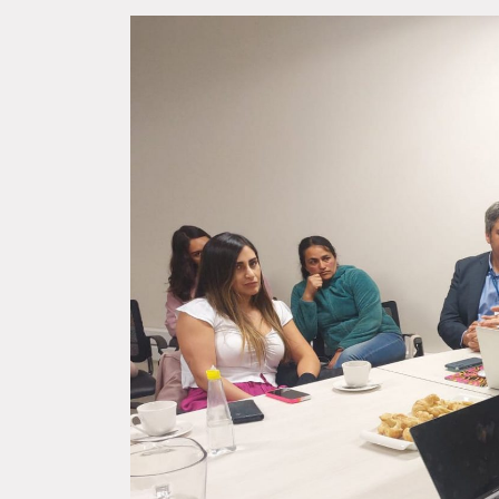
Gobierno presenta proyecto
Fede
para ampliar subsidio
Vigil
hipotecario y garantía
activ
estatal para la primera
Encu
vivienda
Orga
de A
Los ministerios de Hacienda, Jorge
Quiroz y de Vivienda y Urbanismo, Ivan
Una de
Poduje, presentaron ante el Congreso
Federa
Nacional un...
del Ma
Organi