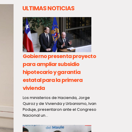
ULTIMAS NOTICIAS
Gobierno presenta proyecto
Federació
para ampliar subsidio
Vigilanci
24 de
hipotecario y garantía
activa pa
estatal para la primera
Encuentro
vivienda
Organizac
de Aguas
Los ministerios de Hacienda, Jorge
Quiroz y de Vivienda y Urbanismo, Ivan
Una destacad
Poduje, presentaron ante el Congreso
Federación d
Nacional un...
del Maule en
Organizacion