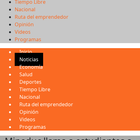
Tiempo Libre
Nacional
Ruta del emprendedor
Opinión
Videos
Programas
Inicio
Noticias
Economía
Salud
Deportes
Tiempo Libre
Nacional
Ruta del emprendedor
Opinión
Videos
Programas