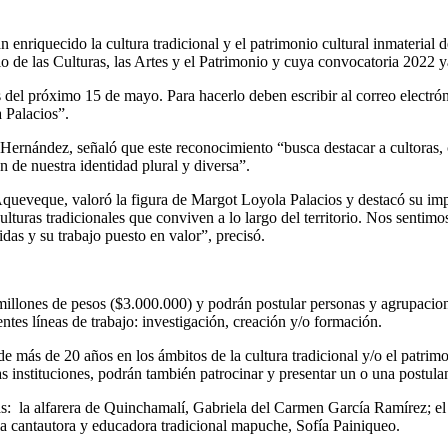
riquecido la cultura tradicional y el patrimonio cultural inmaterial del
o de las Culturas, las Artes y el Patrimonio y cuya convocatoria 2022 ya
as del próximo 15 de mayo. Para hacerlo deben escribir al correo electr
 Palacios”.
y Hernández, señaló que este reconocimiento “busca destacar a cultoras, 
n de nuestra identidad plural y diversa”.
Aqueveque, valoró la figura de Margot Loyola Palacios y destacó su im
s culturas tradicionales que conviven a lo largo del territorio. Nos sent
idas y su trabajo puesto en valor”, precisó.
illones de pesos ($3.000.000) y podrán postular personas y agrupacione
ientes líneas de trabajo: investigación, creación y/o formación.
ás de 20 años en los ámbitos de la cultura tradicional y/o el patrimonio
s instituciones, podrán también patrocinar y presentar un o una postulan
s: la alfarera de Quinchamalí, Gabriela del Carmen García Ramírez; el 
la cantautora y educadora tradicional mapuche, Sofía Painiqueo.