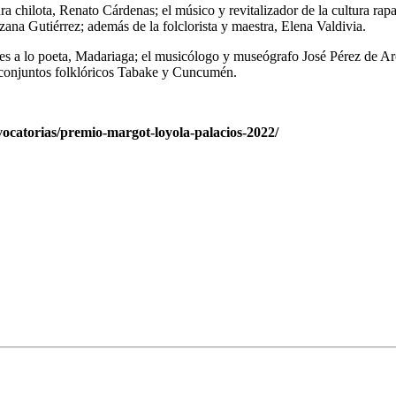
ura chilota, Renato Cárdenas; el músico y revitalizador de la cultura rap
na Gutiérrez; además de la folclorista y maestra, Elena Valdivia.
ntores a lo poeta, Madariaga; el musicólogo y museógrafo José Pérez de A
 conjuntos folklóricos Tabake y Cuncumén.
vocatorias/premio-margot-loyola-palacios-2022/