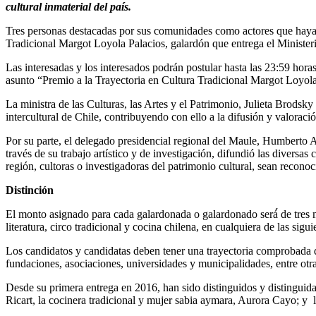
cultural inmaterial del país.
Tres personas destacadas por sus comunidades como actores que hayan en
Tradicional Margot Loyola Palacios, galardón que entrega el Ministeri
Las interesadas y los interesados podrán postular hasta las 23:59 hor
asunto “Premio a la Trayectoria en Cultura Tradicional Margot Loyola
La ministra de las Culturas, las Artes y el Patrimonio, Julieta Brodsk
intercultural de Chile, contribuyendo con ello a la difusión y valoració
Por su parte, el delegado presidencial regional del Maule, Humberto 
través de su trabajo artístico y de investigación, difundió las diversa
región, cultoras o investigadoras del patrimonio cultural, sean reconoc
Distinción
El monto asignado para cada galardonada o galardonado será́ de tres m
literatura, circo tradicional y cocina chilena, en cualquiera de las sigu
Los candidatos y candidatas deben tener una trayectoria comprobada de m
fundaciones, asociaciones, universidades y municipalidades, entre otra
Desde su primera entrega en 2016, han sido distinguidos y distinguida
Ricart, la cocinera tradicional y mujer sabia aymara, Aurora Cayo; y 