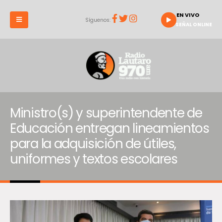
EN VIVO
Síguenos:
SEÑAL ONLINE
Ministro(s) y superintendente de
Educación entregan lineamientos
para la adquisición de útiles,
uniformes y textos escolares