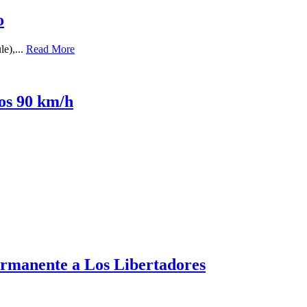
o
le),...
Read More
los 90 km/h
ermanente a Los Libertadores