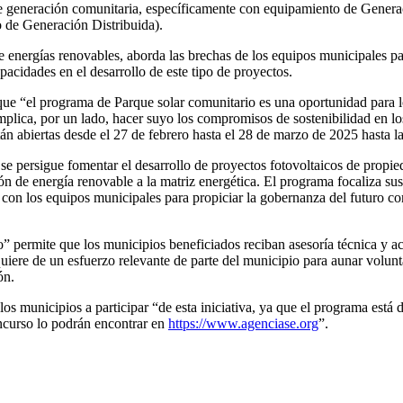
 de generación comunitaria, específicamente con equipamiento de Genera
de Generación Distribuida).
de energías renovables, aborda las brechas de los equipos municipales p
cidades en el desarrollo de este tipo de proyectos.
 que “el programa de Parque solar comunitario es una oportunidad para 
implica, por un lado, hacer suyo los compromisos de sostenibilidad en los
tán abiertas desde el 27 de febrero hasta el 28 de marzo de 2025 hasta la
 persigue fomentar el desarrollo de proyectos fotovoltaicos de propied
ión de energía renovable a la matriz energética. El programa focaliza sus 
o con los equipos municipales para propiciar la gobernanza del futuro co
permite que los municipios beneficiados reciban asesoría técnica y ac
equiere de un esfuerzo relevante de parte del municipio para aunar volunt
ón.
a los municipios a participar “de esta iniciativa, ya que el programa está
ncurso lo podrán encontrar en
https://www.agenciase.org
”.