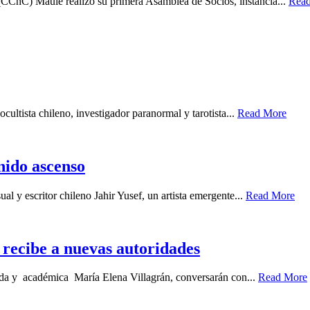
(CChC) Maule realizó su primera Asamblea de Socios, instancia...
Rea
cultista chileno, investigador paranormal y tarotista...
Read More
enido ascenso
ual y escritor chileno Jahir Yusef, un artista emergente...
Read More
recibe a nuevas autoridades
gada y académica María Elena Villagrán, conversarán con...
Read More