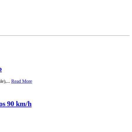
o
le),...
Read More
los 90 km/h