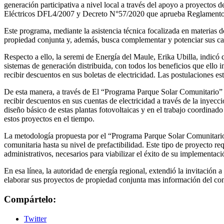
generación participativa a nivel local a través del apoyo a proyectos
Eléctricos DFL4/2007 y Decreto N°57/2020 que aprueba Reglamento 
Este programa, mediante la asistencia técnica focalizada en materias 
propiedad conjunta y, además, busca complementar y potenciar sus capa
Respecto a ello, la seremi de Energía del Maule, Erika Ubilla, indicó
sistemas de generación distribuida, con todos los beneficios que ello 
recibir descuentos en sus boletas de electricidad. Las postulaciones es
De esta manera, a través de El “Programa Parque Solar Comunitario” se
recibir descuentos en sus cuentas de electricidad a través de la inyecc
diseño básico de estas plantas fotovoltaicas y en el trabajo coordinad
estos proyectos en el tiempo.
La metodología propuesta por el “Programa Parque Solar Comunitario” 
comunitaria hasta su nivel de prefactibilidad. Este tipo de proyecto r
administrativos, necesarios para viabilizar el éxito de su implementaci
En esa línea, la autoridad de energía regional, extendió la invitación 
elaborar sus proyectos de propiedad conjunta mas información del co
Compártelo:
Twitter