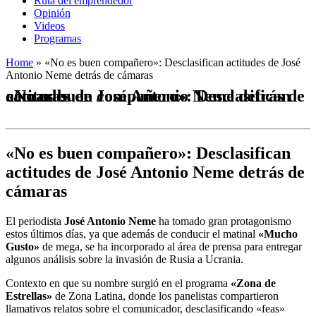
Ruta del emprendedor
Opinión
Videos
Programas
Home
»
«No es buen compañero»: Desclasifican actitudes de José
Antonio Neme detrás de cámaras
«No es buen compañero»: Desclasifican actitudes de José Antonio Neme detrás de cámaras
«No es buen compañero»: Desclasifican
actitudes de José Antonio Neme detrás de
cámaras
El periodista
José Antonio Neme
ha tomado gran protagonismo
estos últimos días, ya que además de conducir el matinal
«Mucho
Gusto»
de mega, se ha incorporado al área de prensa para entregar
algunos análisis sobre la invasión de Rusia a Ucrania.
Contexto en que su nombre surgió en el programa
«Zona de
Estrellas»
de Zona Latina, donde los panelistas compartieron
llamativos relatos sobre el comunicador, desclasificando «feas»