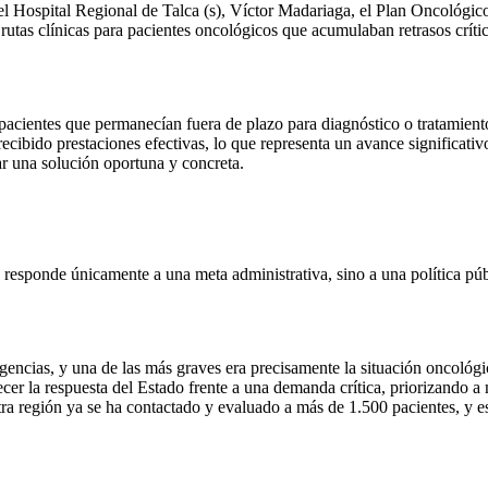
del Hospital Regional de Talca (s), Víctor Madariaga, el Plan Oncológic
 rutas clínicas para pacientes oncológicos que acumulaban retrasos crít
o: pacientes que permanecían fuera de plazo para diagnóstico o tratami
recibido prestaciones efectivas, lo que representa un avance significati
ar una solución oportuna y concreta.
 responde únicamente a una meta administrativa, sino a una política públi
cias, y una de las más graves era precisamente la situación oncológic
lecer la respuesta del Estado frente a una demanda crítica, priorizando a
a región ya se ha contactado y evaluado a más de 1.500 pacientes, y es