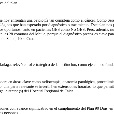
va del plan.
que hoy enfrentan una patología tan compleja como el cáncer. Como Sere
lógicos que han esperado por diagnóstico o tratamiento. Este plan nos p
ntos oportunos, tanto en pacientes GES como No GES. Pero, además, nue
 las 28 comunas del Maule, porque el diagnóstico precoz es clave para m
i de Salud, Iskra Cox.
iaga, relevó el rol estratégico de la institución, como eje clínico fundam
spera en áreas clave como radioterapia, anatomía patológica, procedimien
llo, una parte relevante se invertirá en extensiones horarias, lo que per
ga, director (s) del Hospital Regional de Talca.
ones con avance significativo en el cumplimiento del Plan 90 Días, en 
las personas.