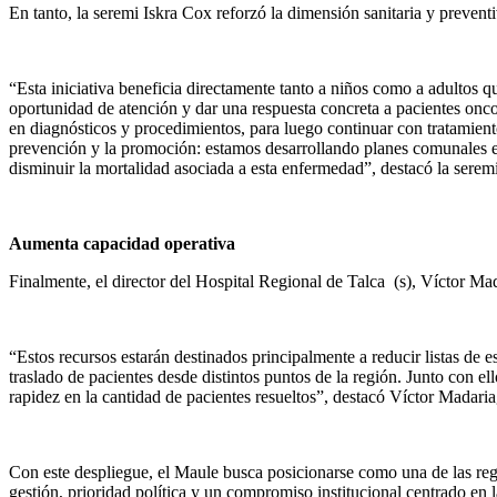
En tanto, la seremi Iskra Cox reforzó la dimensión sanitaria y preventi
“Esta iniciativa beneficia directamente tanto a niños como a adultos 
oportunidad de atención y dar una respuesta concreta a pacientes onco
en diagnósticos y procedimientos, para luego continuar con tratamie
prevención y la promoción: estamos desarrollando planes comunales en
disminuir la mortalidad asociada a esta enfermedad”, destacó la serem
Aumenta capacidad operativa
Finalmente, el director del Hospital Regional de Talca (s), Víctor Madar
“Estos recursos estarán destinados principalmente a reducir listas de e
traslado de pacientes desde distintos puntos de la región. Junto con e
rapidez en la cantidad de pacientes resueltos”, destacó Víctor Madaria
Con este despliegue, el Maule busca posicionarse como una de las regi
gestión, prioridad política y un compromiso institucional centrado en 