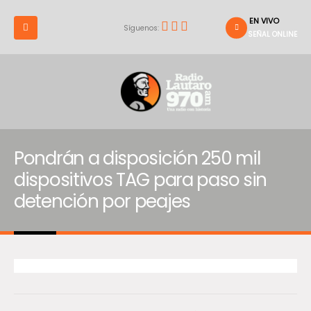
EN VIVO
Síguenos:
SEÑAL ONLINE
Pondrán a disposición 250 mil
dispositivos TAG para paso sin
detención por peajes