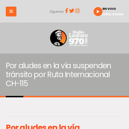
EN VIVO
Síguenos:
SEÑAL ONLINE
Por aludes en la vía suspenden
tránsito por Ruta Internacional
CH-115
Por aludes en la vía