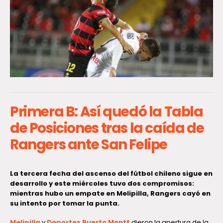
Primera B: Así quedó la Tabla
de Posiciones tras la caída de
Rangers ante San Felipe
La tercera fecha del ascenso del fútbol chileno sigue en
desarrollo y este miércoles tuvo dos compromisos:
mientras hubo un empate en Melipilla, Rangers cayó en
su intento por tomar la punta.
Melipilla
y
Deportes Puerto Montt
dieron la apertura de la