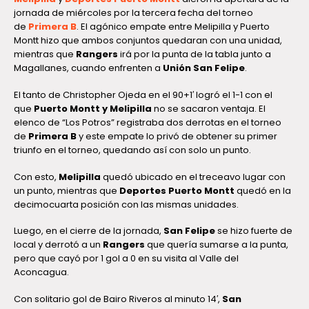
jornada de miércoles por la tercera fecha del torneo
de
Primera B
. El agónico empate entre Melipilla y Puerto
Montt hizo que ambos conjuntos quedaran con una unidad,
mientras que
Rangers
irá por la punta de la tabla junto a
Magallanes, cuando enfrenten a
Unión San Felipe
.
El tanto de Christopher Ojeda en el 90+1′ logró el 1-1 con el
que
Puerto Montt y Melipilla
no se sacaron ventaja. El
elenco de “Los Potros” registraba dos derrotas en el torneo
de
Primera B
y este empate lo privó de obtener su primer
triunfo en el torneo, quedando así con solo un punto.
Con esto,
Melipilla
quedó ubicado en el treceavo lugar con
un punto, mientras que
Deportes Puerto Montt
quedó en la
decimocuarta posición con las mismas unidades.
Luego, en el cierre de la jornada,
San Felipe
se hizo fuerte de
local y derrotó a un
Rangers
que quería sumarse a la punta,
pero que cayó por 1 gol a 0 en su visita al Valle del
Aconcagua.
Con solitario gol de Bairo Riveros al minuto 14′,
San