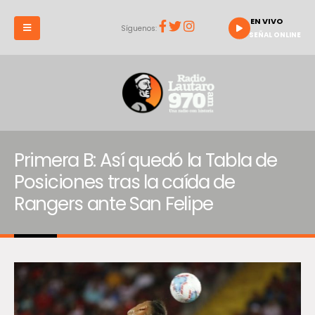
EN VIVO
Síguenos:
SEÑAL ONLINE
Primera B: Así quedó la Tabla de
Posiciones tras la caída de
Rangers ante San Felipe