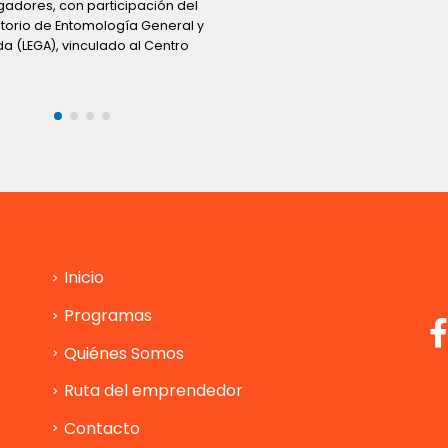
simultáneo realizado en las 34
comunas del país se saldó co
personas arrestadas, 33.887...
Inicio
Programas
Quiénes Somos
Ruta del emprendedor
Contacto