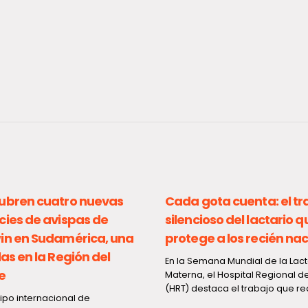
 gota cuenta: el trabajo
Primer operativo masi
ncioso del lactario que
tras la agenda ACOT d
ege a los recién nacidos
656 detenidos y más d
mil fiscalizaciones en t
 Semana Mundial de la Lactancia
país
na, el Hospital Regional de Talca
destaca el trabajo que realiza...
El primer despliegue policial