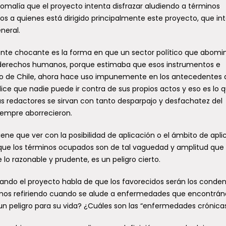
a municipalidad de Temuco llegó
nomalía que el proyecto intenta disfrazar aludiendo a términos
a nuevas autoridad
asta Talca, específicamente a la
s a quienes está dirigido principalmente este proyecto, que in
ala de Monitereo del municipio
En esta tercera temporada
neral.
alquino, para conocer el...
periodista Felipe Rocha, jun
abogada y académica Ma
ente chocante es la forma en que un sector político que abomi
Villagrán, conversarán con.
eremi de Agricultura
 derechos humanos, porque estimaba que esos instrumentos e
etalla afectaciones por
ado de Chile, ahora hace uso impunemente en los antecedentes 
ce que nadie puede ir contra de sus propios actos y eso es lo 
istemas frontales
us redactores se sirvan con tanto desparpajo y desfachatez del
oncentradas en pequeños
empre aborrecieron.
gricultores
ene que ver con la posibilidad de aplicación o el ámbito de apli
nundaciones de cultivos y praderas
unto a roturas de invernaderos por
 que los términos ocupados son de tal vaguedad y amplitud que 
ento y lluvia, son los daños
 lo razonable y prudente, es un peligro cierto.
redominantes en...
uando el proyecto habla de que los favorecidos serán los conde
mos refiriendo cuando se alude a enfermedades que encontrá
un peligro para su vida? ¿Cuáles son las “enfermedades crónica