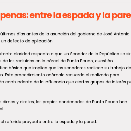
enas: entre la espada y la par
rimer operativo masivo
¿Quién es Jahir Yus
ras la agenda ACOT deja
Jahir Yusef (Santiago de Ch
56 detenidos y más de 33
julio de 1974) es un recono
 últimos días antes de la asunción del gobierno de José Antonio 
ocultista chileno, investiga
il fiscalizaciones en todo el
 un defecto de aplicación.
paranormal y tarotista...
aís
stante claridad respecto a que un Senador de la República se sir
l primer despliegue policial
Jahir Yusef: del orig
 los recluidos en la cárcel de Punta Peuco, cuestión
imultáneo realizado en las 346
símbolo, en sosteni
ica básica que implica que los senadores realicen su trabajo d
omunas del país se saldó con 656
ersonas arrestadas, 33.887...
. Este procedimiento anómalo recuerda el realizado para
ascenso
ión contundente de la influencia que ciertos grupos de interés 
Atención, amigos. Radio L
unicipalidad de Temuco
les quiere presentar al arti
escritor chileno Jahir Yusef,
isitó Seguridad Municipal
e dimes y diretes, los propios condenados de Punta Peuco han
emergente...
e Talca para conocer
l.
xperiencias y el éxito del
Programa radial La
 referido proyecto entre la espada y la pared.
otón de pánico
Entrevista del Sába