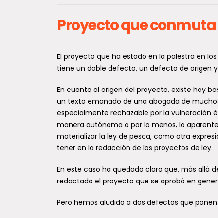
Proyecto que conmuta p
Subpesca activa fondo de
P
$600 millones para
t
reconstruir el sector
6
El proyecto que ha estado en la palestra en los
pesquero artesanal tras
m
tiene un doble defecto, un defecto de origen y
temporales
p
En cuanto al origen del proyecto, existe hoy ba
Frente a la emergencia provocada
E
un texto emanado de una abogada de muchos de
por los recientes eventos
s
especialmente rechazable por la vulneración ét
meteorológicos, la Subsecretaría de
c
Pesca y Acuicultura (Subpesca) puso
p
manera autónoma o por lo menos, lo aparenten
en...
materializar la ley de pesca, como otra expres
tener en la redacción de los proyectos de ley.
M
Descubren cuatro nuevas
v
En este caso ha quedado claro que, más allá d
especies de avispas de
d
redactado el proyecto que se aprobó en genera
Darwin en Sudamérica, una
e
de ellas en la Región del
Pero hemos aludido a dos defectos que ponen el
b
Maule