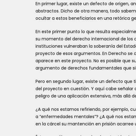
L
En primer lugar, existe un defecto de origen, a
Un equipo internacional de
h
abstractos. Dicho de otra manera, todo sabemo
investigadores, con participación del
S
ocultar a estos beneficiarios en una retórica ge
Laboratorio de Entomología General y
t
Aplicada (LEGA), vinculado al Centro
En este primer punto lo que resulta especialm
de...
S
su momento del derecho internacional de los
d
instituciones vulneraban la soberanía del Est
Cada gota cuenta: el trabajo
proyecto de esos argumentos. En Derecho se di
s
silencioso del lactario que
aparece en este proyecto. No es posible que s
c
protege a los recién nacidos
argumento de derechos fundamentales que si
a
En la Semana Mundial de la Lactancia
Pero en segundo lugar, existe un defecto que ti
I
Materna, el Hospital Regional de Talca
j
del proyecto en cuestión. Y aquí cabe señalar
(HRT) destaca el trabajo que realiza...
vi
peligro de una aplicación extensiva, más allá de
p
¿A qué nos estamos refiriendo, por ejemplo, c
a “enfermedades mentales”? ¿A qué nos esta
en la cárcel su mantención en prisión acarree 