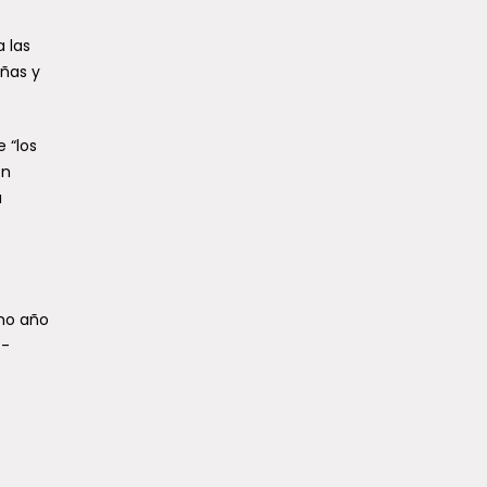
 las
iñas y
 “los
en
a
imo año
t-