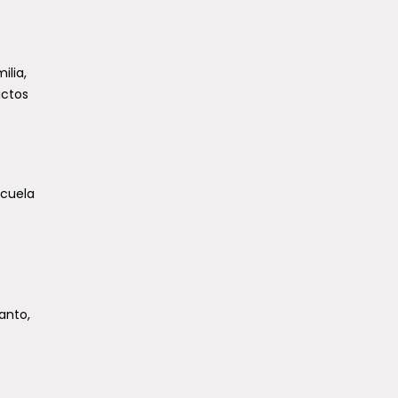
ilia,
ictos
scuela
anto,