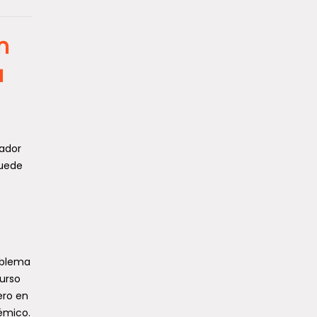
n
a
gador
puede
roblema
curso
ero en
démico.