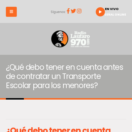
EN VIVO
Síguenos:
SEÑAL ONLINE
¿Qué debo tener en cuenta antes
de contratar un Transporte
Escolar para los menores?
¿Qué debo tener en cuenta