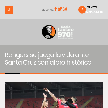
EN VIVO
Síguenos:
SEÑAL ONLINE
Rangers se juega la vida ante
Santa Cruz con aforo histórico