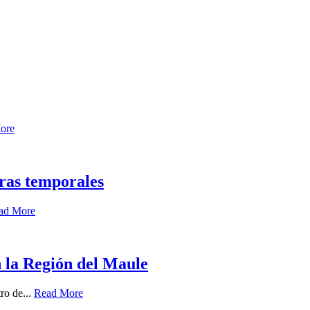
ore
tras temporales
ad More
n la Región del Maule
ro de...
Read More