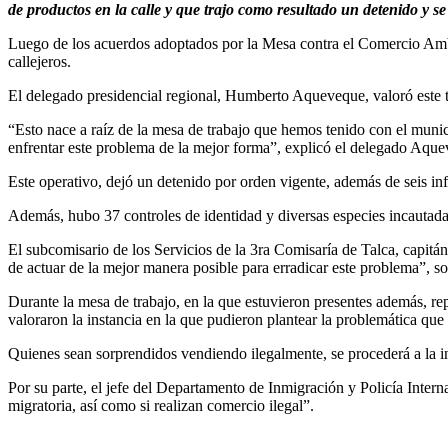
de productos en la calle y que trajo como resultado un detenido y s
Luego de los acuerdos adoptados por la Mesa contra el Comercio Ambula
callejeros.
El delegado presidencial regional, Humberto Aqueveque, valoró este ti
“Esto nace a raíz de la mesa de trabajo que hemos tenido con el munic
enfrentar este problema de la mejor forma”, explicó el delegado Aqu
Este operativo, dejó un detenido por orden vigente, además de seis inf
Además, hubo 37 controles de identidad y diversas especies incautadas,
El subcomisario de los Servicios de la 3ra Comisaría de Talca, capitá
de actuar de la mejor manera posible para erradicar este problema”, s
Durante la mesa de trabajo, en la que estuvieron presentes además, re
valoraron la instancia en la que pudieron plantear la problemática que l
Quienes sean sorprendidos vendiendo ilegalmente, se procederá a la in
Por su parte, el jefe del Departamento de Inmigración y Policía Intern
migratoria, así como si realizan comercio ilegal”.