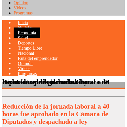
Opinión
Videos
Programas
Inicio
Noticias
Economía
Salud
Deportes
Tiempo Libre
Nacional
Ruta del emprendedor
Opinión
Videos
Programas
Reducción de la jornada laboral a 40 horas fue aprobado en la Cámara de Diputados y despachado a ley
Reducción de la jornada laboral a 40
horas fue aprobado en la Cámara de
Diputados y despachado a ley