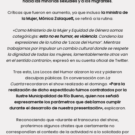
hacia las minorías sexuales y a los migrantes.
Críticas que fueron en aumento, ya que incluso
la ministra de
la Mujer, Mónica Zalaquett,
se refirió a la rutina.
«Como Ministerio de la Mujer y Equidad de Género somos
categóric@s:
esto no es humor, es violencia
. Condeno las
expresiones de la rutina de ‘Locos del Humor’. Mientras
trabajamos por impulsar un cambio cultural donde se respete
la dignidad de todas las mujeres, lamentablemente otros van
en el sentido contrario»,
expresó en su cuenta oficial de Twitter.
Tras esto, Los Locos del Humor alzaron la voz y pidieron
disculpas públicas. En conversación con
La
Cuarta
recordaron el show realizado el domingo.
«Para la
realización de dicho espectáculo fuimos contratados por la
Ilustre Municipalidad de Río Bueno, quien nos señaló
expresamente los parámetros que debíamos cumplir
durante el desarrollo de nuestra presentación»,
explicaron.
Reconociendo que «durante el transcurso del show,
proferimos algunos chistes que ciertamente no
correspondían al contexto de la actividad ni a lo solicitado por