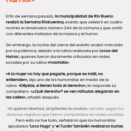
El fin de semana pasado,
la municipalidad de Río Bueno
realizó la Semana Ríobuenina,
evento que celebró en cuatro
noches el aniversario número 244 de la comuna y que contó
con diferentes invitados de la música y el humor.
Sin embargo, la noche del cierre del evento acabó marcada
por la polémica, debido a la rutina realizada por
Locos del
Humor,
quienes fueron duramente criticados en redes
sociales por su rutina
«machista».
«A la mujer no hay que pegarle, porque es inútil, no
entienden»,
dijo uno de los humoristas en medio de la
rutina.
«Déjalas, si tienen todo el derecho»,
le responde su
compañero.
«¿Qué derecho? se ven ridículas alegando en
las calles»,
añadió después.
«Si quieren libertad, amplíenles la cocina»
, remató, según los
diversos registros que fueron compartidos en redes sociales.
Pero esto no fue todo, señalaron que los humoristas
apodados
‘Loco Hugo’ y ‘el Tucán’ también realizaron burlas