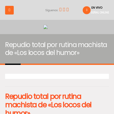
EN VIVO
Síguenos:
SEÑAL ONLINE
Repudio total por rutina machista
de «Los locos del humor»
Repudio total por rutina
machista de «Los locos del
humor»