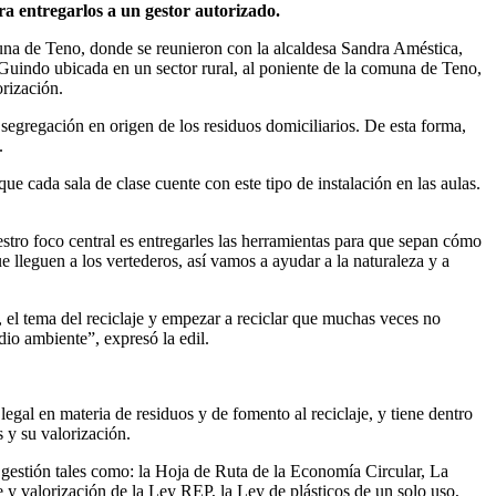
ra entregarlos a un gestor autorizado.
una de Teno, donde se reunieron con la alcaldesa Sandra Améstica,
 Guindo ubicada en un sector rural, al poniente de la comuna de Teno,
orización.
 segregación en origen de los residuos domiciliarios. De esta forma,
.
ue cada sala de clase cuente con este tipo de instalación en las aulas.
estro foco central es entregarles las herramientas para que sepan cómo
e lleguen a los vertederos, así vamos a ayudar a la naturaleza y a
el tema del reciclaje y empezar a reciclar que muchas veces no
dio ambiente”, expresó la edil.
egal en materia de residuos y de fomento al reciclaje, y tiene dentro
 y su valorización.
estión tales como: la Hoja de Ruta de la Economía Circular, La
e y valorización de la Ley REP, la Ley de plásticos de un solo uso,