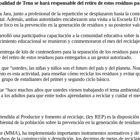
ipalidad de Teno se hará responsable del retiro de estos residuos pa
ara, junto a profesional de la repartición se desplazaron hasta la com
ntal. Además, ambas autoridades encabezaron una visita a la Escuela El
te foco en la prevención en la generación de residuos y su posterior val
sarrolló una participativa capacitación a la comunidad educativa sobre la
lecimiento educacional se reunieron y conmemoraron el mes del reciclaje
entrega de kits de contenedores para la separación de los residuos para q
del retiro de estos residuos para entregarlos a un gestor autorizado.
ue “ustedes, las niñas y niños son el futuro del país y del planeta. Nu
to es esta actividad, para enseñar cómo reciclar los residuos y evitar qu
l grupo de estudiantes del primer y segundo ciclo básico.
e “hace muchos años que ustedes vienen trabajando el tema ambiental, 
 a los adultos para que entre todos aprendamos a reciclar y cuidar el me
endida al Productor y fomento al reciclaje, (ley REP) es la disposición l
biental de la población sobre la prevención en la generación de residuos
te (MMA), ha implementado importantes instrumentos normativos y de g
duos de la construcción y demolición, los decretos de metas de reciclaj