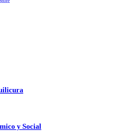
 More
uilicura
mico y Social