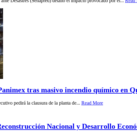
ante Desastres (Senapred) detalló el impacto provocado por el...
Read
e Panimex tras masivo incendio químico en Q
utivo pedirá la clausura de la planta de...
Read More
Reconstrucción Nacional y Desarrollo Econó