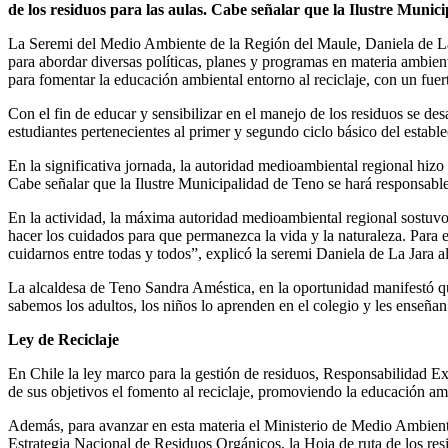
de los residuos para las aulas. Cabe señalar que la Ilustre Munic
La Seremi del Medio Ambiente de la Región del Maule, Daniela de La J
para abordar diversas políticas, planes y programas en materia ambie
para fomentar la educación ambiental entorno al reciclaje, con un fuer
Con el fin de educar y sensibilizar en el manejo de los residuos se de
estudiantes pertenecientes al primer y segundo ciclo básico del estab
En la significativa jornada, la autoridad medioambiental regional hizo 
Cabe señalar que la Ilustre Municipalidad de Teno se hará responsable 
En la actividad, la máxima autoridad medioambiental regional sostuvo q
hacer los cuidados para que permanezca la vida y la naturaleza. Para es
cuidarnos entre todas y todos”, explicó la seremi Daniela de La Jara a
La alcaldesa de Teno Sandra Améstica, en la oportunidad manifestó qu
sabemos los adultos, los niños lo aprenden en el colegio y les enseñan
Ley de Reciclaje
En Chile la ley marco para la gestión de residuos, Responsabilidad Ext
de sus objetivos el fomento al reciclaje, promoviendo la educación am
Además, para avanzar en esta materia el Ministerio de Medio Ambien
Estrategia Nacional de Residuos Orgánicos, la Hoja de ruta de los resi