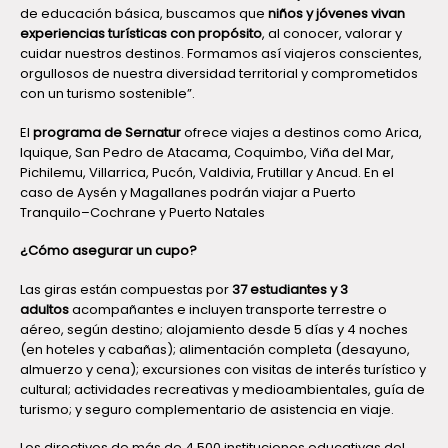
de educación básica, buscamos que
niños y jóvenes vivan
experiencias turísticas con propósito
, al conocer, valorar y
cuidar nuestros destinos. Formamos así viajeros conscientes,
orgullosos de nuestra diversidad territorial y comprometidos
con un turismo sostenible”.
El
programa de Sernatur
ofrece viajes a destinos como Arica,
Iquique, San Pedro de Atacama, Coquimbo, Viña del Mar,
Pichilemu, Villarrica, Pucón, Valdivia, Frutillar y Ancud. En el
caso de Aysén y Magallanes podrán viajar a Puerto
Tranquilo–Cochrane y Puerto Natales
¿Cómo asegurar un cupo?
Las giras están compuestas por
37 estudiantes y 3
adultos
acompañantes e incluyen transporte terrestre o
aéreo, según destino; alojamiento desde 5 días y 4 noches
(en hoteles y cabañas); alimentación completa (desayuno,
almuerzo y cena); excursiones con visitas de interés turístico y
cultural; actividades recreativas y medioambientales, guía de
turismo; y seguro complementario de asistencia en viaje.
Los directivos de más de 4.500 instituciones educativas del