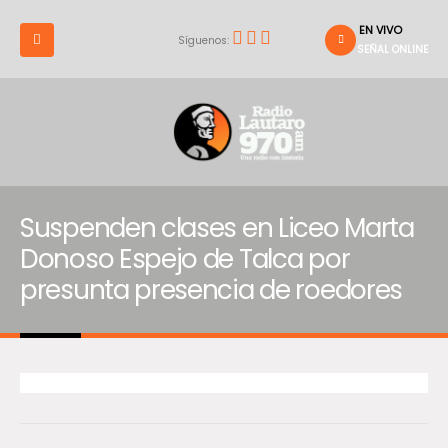
EN VIVO
Síguenos:
SEÑAL ONLINE
Suspenden clases en Liceo Marta
Donoso Espejo de Talca por
presunta presencia de roedores